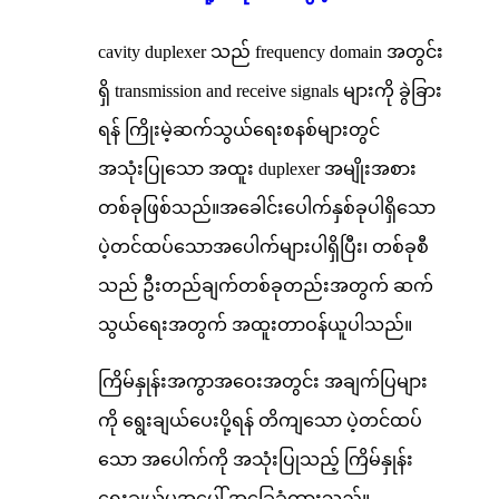
cavity duplexer သည် frequency domain အတွင်း
ရှိ transmission and receive signals များကို ခွဲခြား
ရန် ကြိုးမဲ့ဆက်သွယ်ရေးစနစ်များတွင်
အသုံးပြုသော အထူး duplexer အမျိုးအစား
တစ်ခုဖြစ်သည်။အခေါင်းပေါက်နှစ်ခုပါရှိသော
ပဲ့တင်ထပ်သောအပေါက်များပါရှိပြီး၊ တစ်ခုစီ
သည် ဦးတည်ချက်တစ်ခုတည်းအတွက် ဆက်
သွယ်ရေးအတွက် အထူးတာဝန်ယူပါသည်။
ကြိမ်နှုန်းအကွာအဝေးအတွင်း အချက်ပြများ
ကို ရွေးချယ်ပေးပို့ရန် တိကျသော ပဲ့တင်ထပ်
သော အပေါက်ကို အသုံးပြုသည့် ကြိမ်နှုန်း
ရွေးချယ်မှုအပေါ် အခြေခံထားသည်။