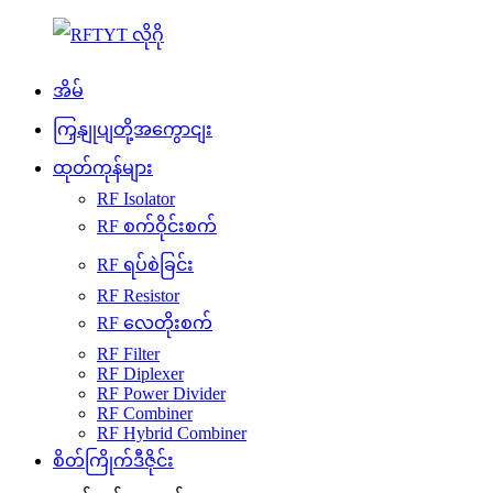
အိမ်
ကြှနျုပျတို့အကွောငျး
ထုတ်ကုန်များ
RF Isolator
RF စက်ဝိုင်းစက်
RF ရပ်စဲခြင်း
RF Resistor
RF လေတိုးစက်
RF Filter
RF Diplexer
RF Power Divider
RF Combiner
RF Hybrid Combiner
စိတ်ကြိုက်ဒီဇိုင်း