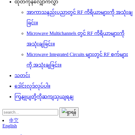
ထုတ်ကုန်လျှောက်လွှာ
အာကာသနည်းပညာတွင် RF ကိရိယာများကို အသုံးချ
ခြင်း။
Microwave Multichannels တွင် RF ကိရိယာများကို
အသုံးချခြင်း။
Microwave Integrated Circuits များတွင် RF စက်များ
ကို အသုံးချခြင်း။
သတင်း
ဒေါင်းလုဒ်လုပ်ပါ။
ကြှနျုပျတို့ကိုဆကျသှယျရနျ
中文
English