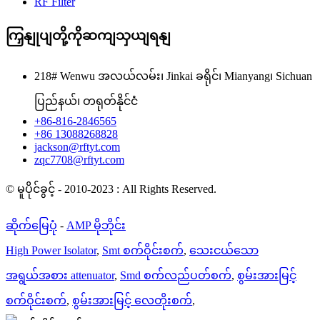
RF Filter
ကြှနျုပျတို့ကိုဆကျသှယျရနျ
218# Wenwu အလယ်လမ်း၊ Jinkai ခရိုင်၊ Mianyang၊ Sichuan
ပြည်နယ်၊ တရုတ်နိုင်ငံ
+86-816-2846565
+86 13088268828
jackson@rftyt.com
zqc7708@rftyt.com
© မူပိုင်ခွင့် - 2010-2023 : All Rights Reserved.
ဆိုက်မြေပုံ
-
AMP မိုဘိုင်း
High Power Isolator
,
Smt စက်ဝိုင်းစက်
,
သေးငယ်သော
အရွယ်အစား attenuator
,
Smd စက်လည်ပတ်စက်
,
စွမ်းအားမြင့်
စက်ဝိုင်းစက်
,
စွမ်းအားမြင့် လေတိုးစက်
,