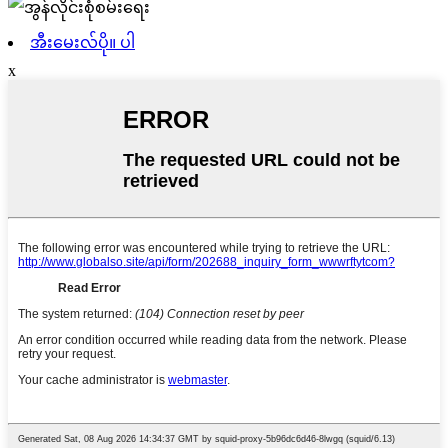
အီးမေးလ်ပို။ ပါ
x