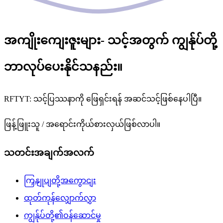
အကျိုးကျေးဇူးများ- သင့်အတွက် ကျွန်ုပ်တို့
ဘာလုပ်ပေးနိုင်သနည်း။
RFTYT: သင့်ပြဿနာကို ဖြေရှင်းရန် အဆင်သင့်ဖြစ်နေပါပြီ။
ဖြန့်ဖြူးသူ / အရောင်းကိုယ်စားလှယ်ဖြစ်လာပါ။
သတင်းအချက်အလက်
ကြှနျုပျတို့အကွောငျး
ထုတ်ကုန်လျှောက်လွှာ
ကျွန်ုပ်တို့၏ဝန်ဆောင်မှု