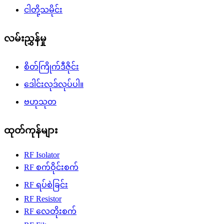
ငါတို့သမိုင်း
လမ်းညွှန်မှု
စိတ်ကြိုက်ဒီဇိုင်း
ဒေါင်းလုဒ်လုပ်ပါ။
ဗဟုသုတ
ထုတ်ကုန်များ
RF Isolator
RF စက်ဝိုင်းစက်
RF ရပ်စဲခြင်း
RF Resistor
RF လေတိုးစက်