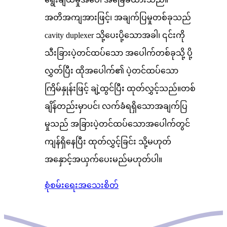
အတိအကျအားဖြင့်၊ အချက်ပြမှုတစ်ခုသည်
cavity duplexer သို့ပေးပို့သောအခါ၊ ၎င်းကို
သီးခြားပဲ့တင်ထပ်သော အပေါက်တစ်ခုသို့ ပို့
လွှတ်ပြီး ထိုအပေါက်၏ ပဲ့တင်ထပ်သော
ကြိမ်နှုန်းဖြင့် ချဲ့ထွင်ပြီး ထုတ်လွှင့်သည်။တစ်
ချိန်တည်းမှာပင်၊ လက်ခံရရှိသောအချက်ပြ
မှုသည် အခြားပဲ့တင်ထပ်သောအပေါက်တွင်
ကျန်ရှိနေပြီး ထုတ်လွှင့်ခြင်း သို့မဟုတ်
အနှောင့်အယှက်ပေးမည်မဟုတ်ပါ။
စုံစမ်းရေး
အသေးစိတ်