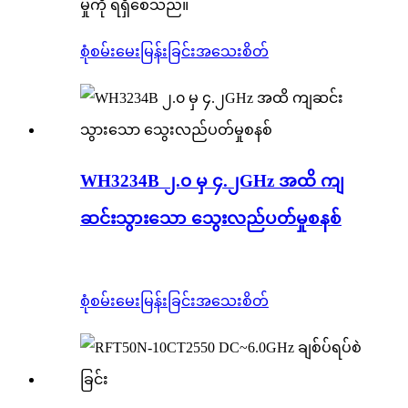
မှုကို ရရှိစေသည်။
စုံစမ်းမေးမြန်းခြင်း
အသေးစိတ်
WH3234B ၂.၀ မှ ၄.၂GHz အထိ ကျ
ဆင်းသွားသော သွေးလည်ပတ်မှုစနစ်
စုံစမ်းမေးမြန်းခြင်း
အသေးစိတ်