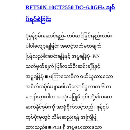
RFT50N-10CT2550 DC~6.0GHz ချစ်
ပ်ရပ်စဲခြင်း
ပုံမှန်စွမ်းဆောင်ရည်- တပ်ဆင်ခြင်းနည်းလမ်း
ပါဝါလျှော့ချခြင်း အဆင့်သတ်မှတ်ချက်
ပြန်လည်စီးဆင်းချိန်နှင့် အပူချိန်ပုံ- P/N
သတ်မှတ်ချက် ပြန်လည်စီးဆင်းချိန်နှင့်
အပူချိန်ပုံ ■ မကြာသေးမီက ဝယ်ယူထားသော
အစိတ်အပိုင်းများ၏ သိုလှောင်မှုကာလ ၆ လ
ကျော်သွားပါက အသုံးမပြုမီ ၎င်းတို့၏ ဂဟေ
ဆက်နိုင်စွမ်းကို အာရုံစိုက်သင့်သည်။ ဖုန်စုပ်
ထုပ်ပိုးမှုတွင် သိမ်းဆည်းရန် အကြံပြု
ထားသည်။ ■ PCB ရှိ အပူပေးထားသော