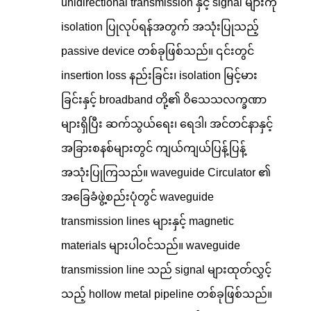
unidirectional transmission နှင့် signal များကို
isolation ပြုလုပ်ရန်အတွက် အသုံးပြုသည့်
passive device တစ်ခုဖြစ်သည်။ ၎င်းတွင်
insertion loss နည်းခြင်း၊ isolation မြင့်မား
ခြင်းနှင့် broadband တို့၏ ဝိသေသလက္ခဏာ
များရှိပြီး ဆက်သွယ်ရေး၊ ရေဒါ၊ အင်တင်နာနှင့်
အခြားစနစ်များတွင် ကျယ်ကျယ်ပြန့်ပြန့်
အသုံးပြုကြသည်။ waveguide Circulator ၏
အခြေခံဖွဲ့စည်းပုံတွင် waveguide
transmission lines များနှင့် magnetic
materials များပါဝင်သည်။ waveguide
transmission line သည် signal များထုတ်လွှင့်
သည့် hollow metal pipeline တစ်ခုဖြစ်သည်။