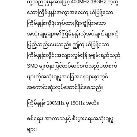
တို့သည်ပုံမှန်အားဖြင့် 400MHz-18GHz ကဲ့သို့
သောကြိမ်နှုန်းအကွာအဝေးကျယ်ပြန့်သော
ကြိမ်နှုန်းကိုဖုံးအုပ်ထားပြီးကွဲပြားသော
အသုံးချမှုများ၏ကြိမ်နှုန်းလိုအပ်ချက်များကို
ဖြည့်ဆည်းပေးသည်။ ဤကျယ်ပြန့်သော
ကြိမ်နှုန်းလှိုင်းအလျားလွှမ်းခြုံမှုစွမ်းရည်သည်
SMD မျက်နှာပြင်တပ်ဆင်စက်လည်ပတ်စက်
များကိုအသုံးချမှုအခြေအနေများစွာတွင်
အကောင်းဆုံးလုပ်ဆောင်နိုင်စေသည်။
ကြိမ်နှုန်း 200MHz မှ 15GHz အထိ။
စစ်ရေး၊ အာကာသနှင့် စီးပွားရေးအသုံးချမှု
များ။