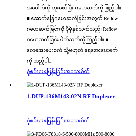
အပေါက်ကို တူးဖော်ပြီး ဂဟေဆက်ကို ဖြည့်ပါ။
■ အောက်ခြေဂဟေဆက်ခြင်းအတွက် Reflow
ဂဟေဆက်ခြင်းကို ပိုမိုနှစ်သက်သည်၊ Reflow
ဂဟေဆက်ခြင်း မိတ်ဆက်ကိုကြည့်ပါ။ ■
လေအေးပေးစက် သို့မဟုတ် ရေအေးပေးစက်
ကို ထည့်ပါ...
စုံစမ်းမေးမြန်းခြင်း
အသေးစိတ်
1-DUP-136M143-02N RF Duplexer
စုံစမ်းမေးမြန်းခြင်း
အသေးစိတ်