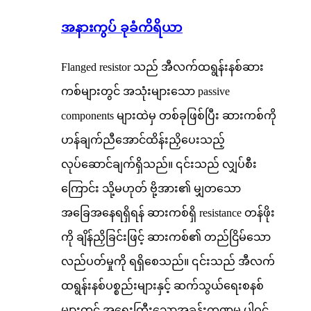
အနားကွပ် ခုခံကိရိယာ
Flanged resistor သည် အီလက်ထရွန်းနစ်ဆား
ကစ်များတွင် အသုံးများသော passive
components များထဲမှ တစ်ခုဖြစ်ပြီး ဆားကစ်ကို
ဟန်ချက်ညီအောင်ထိန်းညှိပေးသည့်
လုပ်ဆောင်ချက်ရှိသည်။ ၎င်းသည် လျှပ်စီး
ကြောင်း သို့မဟုတ် ဗို့အား၏ မျှတသော
အခြေအနေရရှိရန် ဆားကစ်ရှိ resistance တန်ဖိုး
ကို ချိန်ညှိခြင်းဖြင့် ဆားကစ်၏ တည်ငြိမ်သော
လည်ပတ်မှုကို ရရှိစေသည်။ ၎င်းသည် အီလက်
ထရွန်းနစ်ပစ္စည်းများနှင့် ဆက်သွယ်ရေးစနစ်
များတွင် အရေးကြီးသောအခန်းကဏ္ဍမှ ပါဝင်