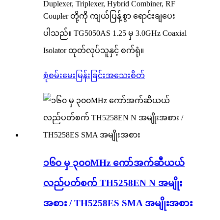
Duplexer, Triplexer, Hybrid Combiner, RF
Coupler တို့ကို ကျယ်ပြန့်စွာ ရောင်းချပေး
ပါသည်။ TG5050AS 1.25 မှ 3.0GHz Coaxial
Isolator ထုတ်လုပ်သူနှင့် စက်ရုံ။
စုံစမ်းမေးမြန်းခြင်း
အသေးစိတ်
၁၆၀ မှ ၃၀၀MHz ကော်အက်ဆီယယ်
လည်ပတ်စက် TH5258EN N အမျိုး
အစား / TH5258ES SMA အမျိုးအစား