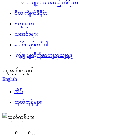
လျော့ပါးစေသည့်ကိရိယာ
စိတ်ကြိုက်ဒီဇိုင်း
ဗဟုသုတ
သတင်းများ
ဒေါင်းလုဒ်လုပ်ပါ
ကြှနျုပျတို့ကိုဆကျသှယျရနျ
ဈေးနှုန်းရယူပါ
English
အိမ်
ထုတ်ကုန်များ