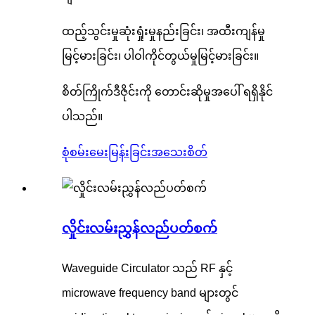
ထည့်သွင်းမှုဆုံးရှုံးမှုနည်းခြင်း၊ အထီးကျန်မှု
မြင့်မားခြင်း၊ ပါဝါကိုင်တွယ်မှုမြင့်မားခြင်း။
စိတ်ကြိုက်ဒီဇိုင်းကို တောင်းဆိုမှုအပေါ် ရရှိနိုင်
ပါသည်။
စုံစမ်းမေးမြန်းခြင်း
အသေးစိတ်
လှိုင်းလမ်းညွှန်လည်ပတ်စက်
Waveguide Circulator သည် RF နှင့်
microwave frequency band များတွင်