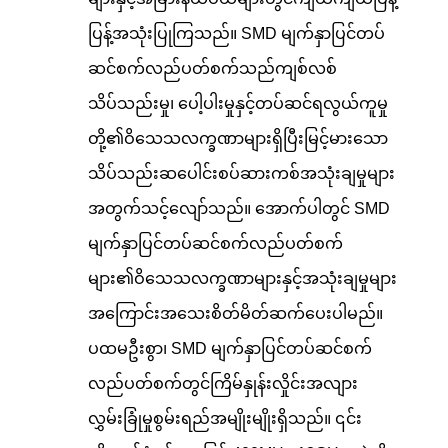
ပြန့်အသုံးပြုကြသည်။ SMD မျက်နှာပြင်တပ်
ဆင်စက်လည်ပတ်စက်သည်ကျစ်လစ်
သိပ်သည်းမှု၊ ပေါ့ပါးမှုနှင့်တပ်ဆင်ရလွယ်ကူမှု
တို့၏ဝိသေသလက္ခဏာများရှိပြီးမြင့်မားသော
သိပ်သည်းဆပေါင်းစပ်ဆားကစ်အသုံးချမှုများ
အတွက်သင့်လျော်သည်။ အောက်ပါတွင် SMD
မျက်နှာပြင်တပ်ဆင်စက်လည်ပတ်စက်
များ၏ဝိသေသလက္ခဏာများနှင့်အသုံးချမှုများ
အကြောင်းအသေးစိတ်မိတ်ဆက်ပေးပါမည်။
ပထမဦးစွာ၊ SMD မျက်နှာပြင်တပ်ဆင်စက်
လည်ပတ်စက်တွင်ကြိမ်နှုန်းလှိုင်းအလျား
လွှမ်းခြုံမှုစွမ်းရည်အမျိုးမျိုးရှိသည်။ ၎င်း