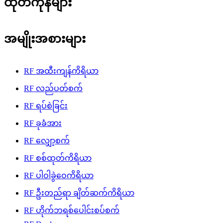
ထုတ်ကုန်များ
အမျိုးအစားများ
RF အထီးကျန်ကိရိယာ
RF လည်ပတ်စက်
RF ရပ်စဲခြင်း
RF ခုခံအား
RF လျှော့စက်
RF စစ်ထုတ်ကိရိယာ
RF ပါဝါခွဲဝေကိရိယာ
RF ဦးတည်ရာ ချိတ်ဆက်ကိရိယာ
RF ဟိုက်ဘရစ်ပေါင်းစပ်စက်