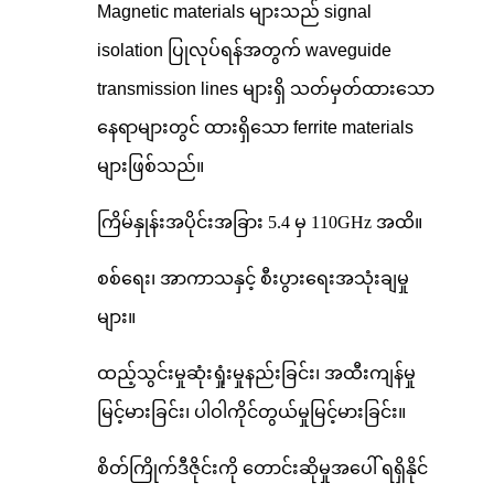
Magnetic materials များသည် signal
isolation ပြုလုပ်ရန်အတွက် waveguide
transmission lines များရှိ သတ်မှတ်ထားသော
နေရာများတွင် ထားရှိသော ferrite materials
များဖြစ်သည်။
ကြိမ်နှုန်းအပိုင်းအခြား 5.4 မှ 110GHz အထိ။
စစ်ရေး၊ အာကာသနှင့် စီးပွားရေးအသုံးချမှု
များ။
ထည့်သွင်းမှုဆုံးရှုံးမှုနည်းခြင်း၊ အထီးကျန်မှု
မြင့်မားခြင်း၊ ပါဝါကိုင်တွယ်မှုမြင့်မားခြင်း။
စိတ်ကြိုက်ဒီဇိုင်းကို တောင်းဆိုမှုအပေါ် ရရှိနိုင်