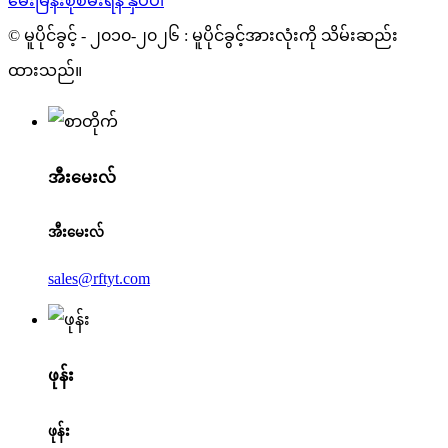
မေးမြန်းစုံစမ်းရန် နှိပ်ပါ
© မူပိုင်ခွင့် - ၂၀၁၀-၂၀၂၆ : မူပိုင်ခွင့်အားလုံးကို သိမ်းဆည်း
ထားသည်။
အီးမေးလ်
အီးမေးလ်
sales@rftyt.com
ဖုန်း
ဖုန်း