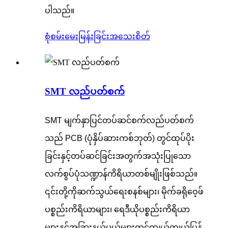
ပါသည်။
စုံစမ်းမေးမြန်းခြင်း
အသေးစိတ်
SMT လည်ပတ်စက်
SMT မျက်နှာပြင်တပ်ဆင်စက်လည်ပတ်စက်
သည် PCB (ပုံနှိပ်ဆားကစ်ဘုတ်) တွင်ထုပ်ပိုး
ခြင်းနှင့်တပ်ဆင်ခြင်းအတွက်အသုံးပြုသော
လက်စွပ်ပုံသဏ္ဍာန်ကိရိယာတစ်မျိုးဖြစ်သည်။
၎င်းတို့ကိုဆက်သွယ်ရေးစနစ်များ၊ မိုက်ခရိုဝေ့ဖ်
ပစ္စည်းကိရိယာများ၊ ရေဒီယိုပစ္စည်းကိရိယာ
များနှင့်အခြားနယ်ပယ်များတွင်ကျယ်ကျယ်ပြန့်