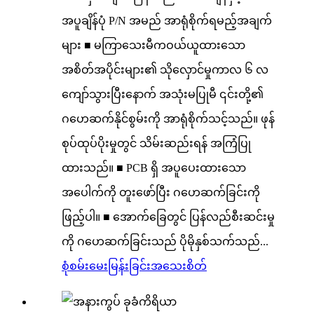
အပူချိန်ပုံ P/N အမည် အာရုံစိုက်ရမည့်အချက်
များ ■ မကြာသေးမီကဝယ်ယူထားသော
အစိတ်အပိုင်းများ၏ သိုလှောင်မှုကာလ ၆ လ
ကျော်သွားပြီးနောက် အသုံးမပြုမီ ၎င်းတို့၏
ဂဟေဆက်နိုင်စွမ်းကို အာရုံစိုက်သင့်သည်။ ဖုန်
စုပ်ထုပ်ပိုးမှုတွင် သိမ်းဆည်းရန် အကြံပြု
ထားသည်။ ■ PCB ရှိ အပူပေးထားသော
အပေါက်ကို တူးဖော်ပြီး ဂဟေဆက်ခြင်းကို
ဖြည့်ပါ။ ■ အောက်ခြေတွင် ပြန်လည်စီးဆင်းမှု
ကို ဂဟေဆက်ခြင်းသည် ပိုမိုနှစ်သက်သည်...
စုံစမ်းမေးမြန်းခြင်း
အသေးစိတ်