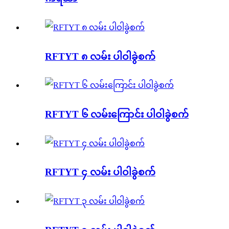
RFTYT ၈ လမ်း ပါဝါခွဲစက်
RFTYT ၆ လမ်းကြောင်း ပါဝါခွဲစက်
RFTYT ၄ လမ်း ပါဝါခွဲစက်