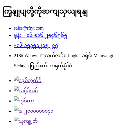
ကြှနျုပျတို့ကိုဆကျသှယျရနျ
sales@rftyt.com
ဖုန်း: +၈၆-၈၁၆-၂၈၄၆၅၆၅
+၈၆ ၁၅၃၅၁၂၃၅၂၉၇
218# Wenwu အလယ်လမ်း၊ Jingkai ခရိုင်၊ Mianyang၊
Sichuan ပြည်နယ်၊ တရုတ်နိုင်ငံ