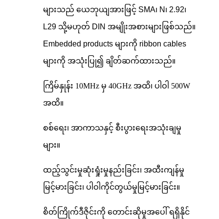
များသည် ယေဘုယျအားဖြင့် SMA၊ N၊ 2.92၊
L29 သို့မဟုတ် DIN အမျိုးအစားများဖြစ်သည်။
Embedded products များကို ribbon cables
များကို အသုံးပြု၍ ချိတ်ဆက်ထားသည်။
ကြိမ်နှုန်း 10MHz မှ 40GHz အထိ၊ ပါဝါ 500W
အထိ။
စစ်ရေး၊ အာကာသနှင့် စီးပွားရေးအသုံးချမှု
များ။
ထည့်သွင်းမှုဆုံးရှုံးမှုနည်းခြင်း၊ အထီးကျန်မှု
မြင့်မားခြင်း၊ ပါဝါကိုင်တွယ်မှုမြင့်မားခြင်း။
စိတ်ကြိုက်ဒီဇိုင်းကို တောင်းဆိုမှုအပေါ် ရရှိနိုင်