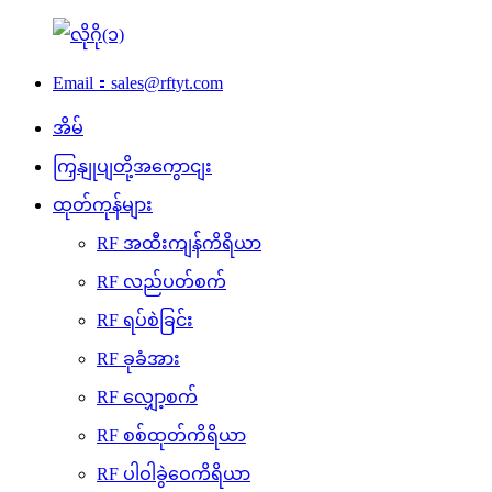
Email：sales@rftyt.com
အိမ်
ကြှနျုပျတို့အကွောငျး
ထုတ်ကုန်များ
RF အထီးကျန်ကိရိယာ
RF လည်ပတ်စက်
RF ရပ်စဲခြင်း
RF ခုခံအား
RF လျှော့စက်
RF စစ်ထုတ်ကိရိယာ
RF ပါဝါခွဲဝေကိရိယာ