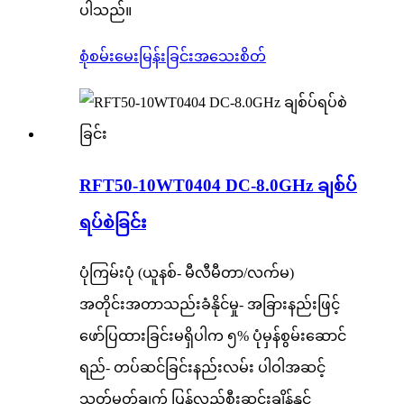
ပါသည်။
စုံစမ်းမေးမြန်းခြင်း
အသေးစိတ်
RFT50-10WT0404 DC-8.0GHz ချစ်ပ်
ရပ်စဲခြင်း
ပုံကြမ်းပုံ (ယူနစ်- မီလီမီတာ/လက်မ)
အတိုင်းအတာသည်းခံနိုင်မှု- အခြားနည်းဖြင့်
ဖော်ပြထားခြင်းမရှိပါက ၅% ပုံမှန်စွမ်းဆောင်
ရည်- တပ်ဆင်ခြင်းနည်းလမ်း ပါဝါအဆင့်
သတ်မှတ်ချက် ပြန်လည်စီးဆင်းချိန်နှင့်