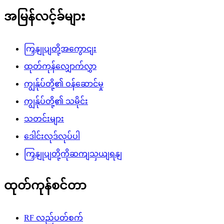
အမြန်လင့်ခ်များ
ကြှနျုပျတို့အကွောငျး
ထုတ်ကုန်လျှောက်လွှာ
ကျွန်ုပ်တို့၏ ဝန်ဆောင်မှု
ကျွန်ုပ်တို့၏ သမိုင်း
သတင်းများ
ဒေါင်းလုဒ်လုပ်ပါ
ကြှနျုပျတို့ကိုဆကျသှယျရနျ
ထုတ်ကုန်စင်တာ
RF လည်ပတ်စက်