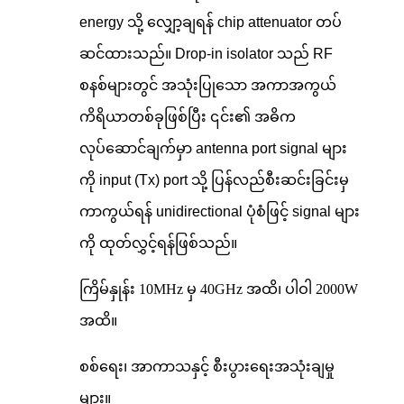
energy သို့ လျှော့ချရန် chip attenuator တပ်
ဆင်ထားသည်။ Drop-in isolator သည် RF
စနစ်များတွင် အသုံးပြုသော အကာအကွယ်
ကိရိယာတစ်ခုဖြစ်ပြီး ၎င်း၏ အဓိက
လုပ်ဆောင်ချက်မှာ antenna port signal များ
ကို input (Tx) port သို့ ပြန်လည်စီးဆင်းခြင်းမှ
ကာကွယ်ရန် unidirectional ပုံစံဖြင့် signal များ
ကို ထုတ်လွှင့်ရန်ဖြစ်သည်။
ကြိမ်နှုန်း 10MHz မှ 40GHz အထိ၊ ပါဝါ 2000W
အထိ။
စစ်ရေး၊ အာကာသနှင့် စီးပွားရေးအသုံးချမှု
များ။