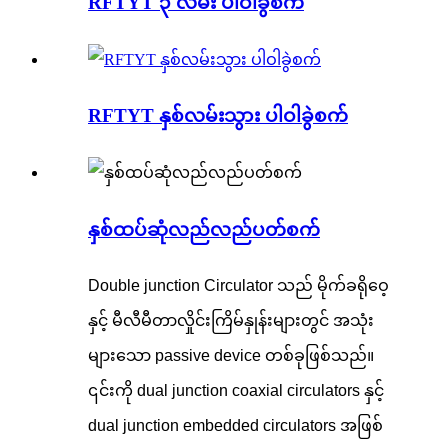
RFTYT ၃ လမ်း ပါဝါခွဲစက်
RFTYT နှစ်လမ်းသွား ပါဝါခွဲစက်
နှစ်ထပ်ဆုံလည်လည်ပတ်စက်
Double junction Circulator သည် မိုက်ခရိုဝေ့
နှင့် မီလီမီတာလှိုင်းကြိမ်နှုန်းများတွင် အသုံး
များသော passive device တစ်ခုဖြစ်သည်။
၎င်းကို dual junction coaxial circulators နှင့်
dual junction embedded circulators အဖြစ်