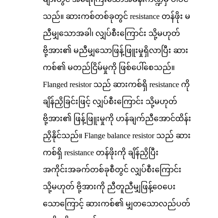
သည်။ ဆားကစ်တစ်ခုတွင် resistance တန်ဖိုး မ
ညီမျှသောအခါ၊ လျှပ်စီးကြောင်း သို့မဟုတ်
ဗို့အား၏ မညီမျှသောဖြန့်ဖြူးမှုရှိလာပြီး ဆား
ကစ်၏ မတည်ငြိမ်မှုကို ဖြစ်ပေါ်စေသည်။
Flanged resistor သည် ဆားကစ်ရှိ resistance ကို
ချိန်ညှိခြင်းဖြင့် လျှပ်စီးကြောင်း သို့မဟုတ်
ဗို့အား၏ ဖြန့်ဖြူးမှုကို ဟန်ချက်ညီအောင်ထိန်း
ညှိနိုင်သည်။ Flange balance resistor သည် ဆား
ကစ်ရှိ resistance တန်ဖိုးကို ချိန်ညှိပြီး
အကိုင်းအခက်တစ်ခုစီတွင် လျှပ်စီးကြောင်း
သို့မဟုတ် ဗို့အားကို ညီတူညီမျှဖြန့်ဝေပေး
သောကြောင့် ဆားကစ်၏ မျှတသောလည်ပတ်