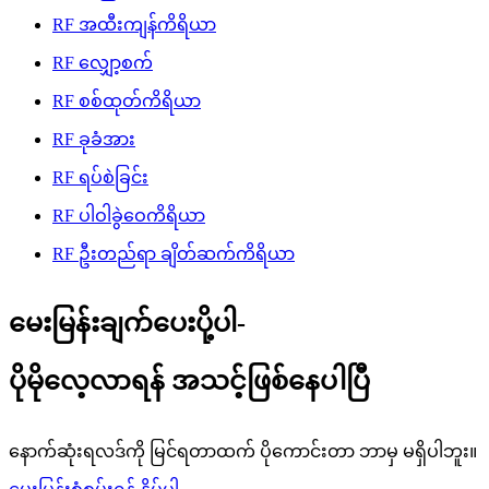
RF အထီးကျန်ကိရိယာ
RF လျှော့စက်
RF စစ်ထုတ်ကိရိယာ
RF ခုခံအား
RF ရပ်စဲခြင်း
RF ပါဝါခွဲဝေကိရိယာ
RF ဦးတည်ရာ ချိတ်ဆက်ကိရိယာ
မေးမြန်းချက်ပေးပို့ပါ-
ပိုမိုလေ့လာရန် အသင့်ဖြစ်နေပါပြီ
နောက်ဆုံးရလဒ်ကို မြင်ရတာထက် ပိုကောင်းတာ ဘာမှ မရှိပါဘူး။