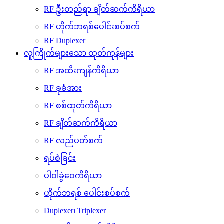
RF ဦးတည်ရာ ချိတ်ဆက်ကိရိယာ
RF ဟိုက်ဘရစ်ပေါင်းစပ်စက်
RF Duplexer
လူကြိုက်များသော ထုတ်ကုန်များ
RF အထီးကျန်ကိရိယာ
RF ခုခံအား
RF စစ်ထုတ်ကိရိယာ
RF ချိတ်ဆက်ကိရိယာ
RF လည်ပတ်စက်
ရပ်စဲခြင်း
ပါဝါခွဲဝေကိရိယာ
ဟိုက်ဘရစ် ပေါင်းစပ်စက်
Duplexer၊ Triplexer