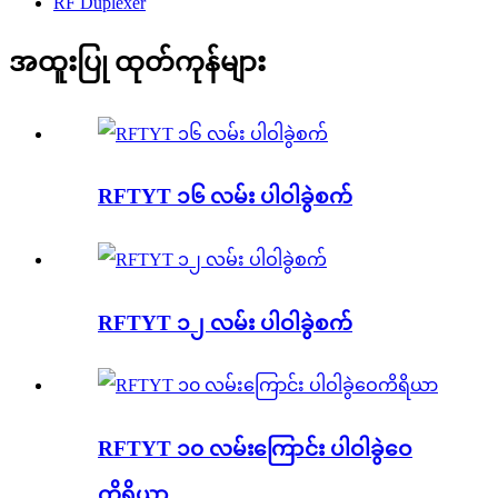
RF Duplexer
အထူးပြု ထုတ်ကုန်များ
RFTYT ၁၆ လမ်း ပါဝါခွဲစက်
RFTYT ၁၂ လမ်း ပါဝါခွဲစက်
RFTYT ၁၀ လမ်းကြောင်း ပါဝါခွဲဝေ
ကိရိယာ