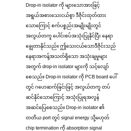
Drop-in isolator ကို များသောအားဖြင့်
အရွယ်အစားသေးငယ်စွာ ဒီဇိုင်းထုတ်ထား
သောကြောင့် စက်ပစ္စည်းအမျိုးမျိုးတွင်
အလွယ်တကူ ပေါင်းစပ်အသုံးပြုနိုင်ပြီး နေရာ
ချွေတာနိုင်သည်။ ဤသေးငယ်သောဒီဇိုင်းသည်
နေရာအကန့်အသတ်ရှိသော အသုံးချမှုများ
အတွက် drop-in isolator များကို သင့်လျော်
စေသည်။ Drop-in isolator ကို PCB board ပေါ်
တွင် ဂဟေဆက်ခြင်းဖြင့် အလွယ်တကူ တပ်
ဆင်နိုင်သောကြောင့် အသုံးပြုရအလွန်
အဆင်ပြေစေသည်။ Drop-in isolator ၏
တတိယ port တွင် signal energy သို့မဟုတ်
chip termination ကို absorption signal