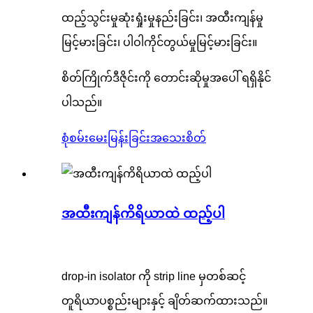
ထည့်သွင်းမှုဆုံးရှုံးမှုနည်းခြင်း၊ အထီးကျန်မှု
မြင့်မားခြင်း၊ ပါဝါကိုင်တွယ်မှုမြင့်မားခြင်း။
စိတ်ကြိုက်ဒီဇိုင်းကို တောင်းဆိုမှုအပေါ် ရရှိနိုင်
ပါသည်။
စုံစမ်းမေးမြန်းခြင်း
အသေးစိတ်
အထီးကျန်ကိရိယာထဲ ထည့်ပါ
drop-in isolator ကို strip line မှတစ်ဆင့်
တူရိယာပစ္စည်းများနှင့် ချိတ်ဆက်ထားသည်။