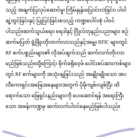
သည့် အချက်ပြလုပ်ဆောင်မှု၊ ကြိမ်နှုန်းပြောင်းလဲခြင်း၊ ပါဝါ
ချဲ့ထွင်ခြင်းနှင့် ပြုပြင်ခြင်းစသည့် ကဏ္ဍပေါင်းစုံ ပါဝင်
ပါသည်။ဆက်သွယ်ရေး၊ ရေဒါနှင့် ဂြိုလ်တုနည်းပညာများ စဉ်
ဆက်မပြတ် ဖွံ့ဖြိုးတိုးတက်လာသည်နှင့်အမျှ၊ RFIC များတွင်
RF စက်ပစ္စည်းများ၏ လိုအပ်ချက်သည် ဆက်လက်တိုးလာ
မည်ဖြစ်သည်။ထို့ကြောင့်၊ မိုက်ခရိုဝေ့ဖ် ပေါင်းစပ်ဆားကစ်များ
တွင် RF စက်များကို အသုံးချခြင်းသည် အမျိုးမျိုးသော အပ
လီကေးရှင်းအခြေအနေများအတွက် ပိုမိုကျစ်လျစ်ပြီး ထိ
ရောက်သော ဖြေရှင်းနည်းများကို ပေးဆောင်ရန် အရေးကြီး
သော အခန်းကဏ္ဍမှ ဆက်လက်ပါဝင်နေမည်ဖြစ်ပါသည်။