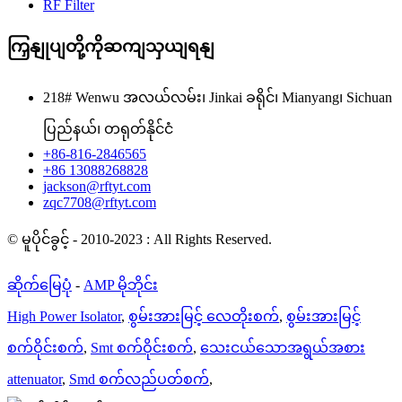
RF Filter
ကြှနျုပျတို့ကိုဆကျသှယျရနျ
218# Wenwu အလယ်လမ်း၊ Jinkai ခရိုင်၊ Mianyang၊ Sichuan
ပြည်နယ်၊ တရုတ်နိုင်ငံ
+86-816-2846565
+86 13088268828
jackson@rftyt.com
zqc7708@rftyt.com
© မူပိုင်ခွင့် - 2010-2023 : All Rights Reserved.
ဆိုက်မြေပုံ
-
AMP မိုဘိုင်း
High Power Isolator
,
စွမ်းအားမြင့် လေတိုးစက်
,
စွမ်းအားမြင့်
စက်ဝိုင်းစက်
,
Smt စက်ဝိုင်းစက်
,
သေးငယ်သောအရွယ်အစား
attenuator
,
Smd စက်လည်ပတ်စက်
,