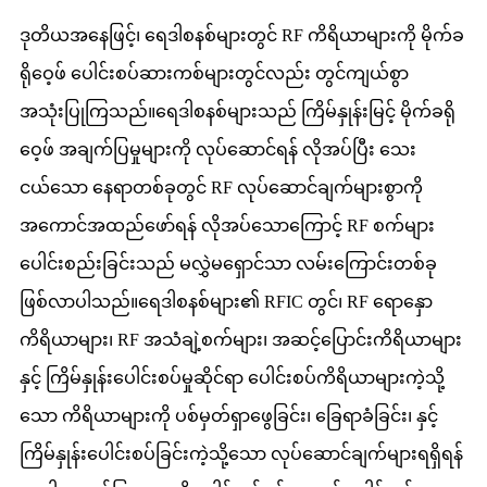
ဒုတိယအနေဖြင့်၊ ရေဒါစနစ်များတွင် RF ကိရိယာများကို မိုက်ခ
ရိုဝေ့ဖ် ပေါင်းစပ်ဆားကစ်များတွင်လည်း တွင်ကျယ်စွာ
အသုံးပြုကြသည်။ရေဒါစနစ်များသည် ကြိမ်နှုန်းမြင့် မိုက်ခရို
ဝေ့ဖ် အချက်ပြမှုများကို လုပ်ဆောင်ရန် လိုအပ်ပြီး သေး
ငယ်သော နေရာတစ်ခုတွင် RF လုပ်ဆောင်ချက်များစွာကို
အကောင်အထည်ဖော်ရန် လိုအပ်သောကြောင့် RF စက်များ
ပေါင်းစည်းခြင်းသည် မလွှဲမရှောင်သာ လမ်းကြောင်းတစ်ခု
ဖြစ်လာပါသည်။ရေဒါစနစ်များ၏ RFIC တွင်၊ RF ရောနှော
ကိရိယာများ၊ RF အသံချဲ့စက်များ၊ အဆင့်ပြောင်းကိရိယာများ
နှင့် ကြိမ်နှုန်းပေါင်းစပ်မှုဆိုင်ရာ ပေါင်းစပ်ကိရိယာများကဲ့သို့
သော ကိရိယာများကို ပစ်မှတ်ရှာဖွေခြင်း၊ ခြေရာခံခြင်း၊ နှင့်
ကြိမ်နှုန်းပေါင်းစပ်ခြင်းကဲ့သို့သော လုပ်ဆောင်ချက်များရရှိရန်