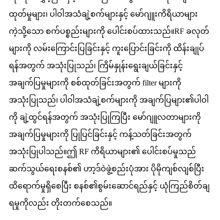
ထုတ်မှုများ၊ ပါဝါအသံချဲ့စက်များနှင့် မော်ဂျူးကိရိယာများ
ကဲ့သို့သော စက်ပစ္စည်းများကို ပေါင်းစပ်ထားသည်။RF ခလုတ်
များကို လမ်းကြောင်းပြခြင်းနှင့် ကူးပြောင်းခြင်းကို ထိန်းချုပ်
ရန်အတွက် အသုံးပြုသည်၊ ကြိမ်နှုန်းရွေးချယ်ခြင်းနှင့်
အချက်ပြမှုများကို စစ်ထုတ်ခြင်းအတွက် filter များကို
အသုံးပြုသည်၊ ပါဝါအသံချဲ့စက်များကို အချက်ပြများ၏ပါဝါ
ကို ချဲ့ထွင်ရန်အတွက် အသုံးပြုကြပြီး မော်ဂျူလတာများကို
အချက်ပြမှုများကို ပြုပြင်ခြင်းနှင့် ကန့်သတ်ခြင်းအတွက်
အသုံးပြုပါသည်။ဤ RF ကိရိယာများ၏ ပေါင်းစပ်မှုသည်
ဆက်သွယ်ရေးစနစ်၏ ဟာ့ဒ်ဝဲဖွဲ့စည်းပုံအား ပိုမိုကျစ်လျစ်ပြီး
ထိရောက်မှုရှိစေပြီး စနစ်၏စွမ်းဆောင်ရည်နှင့် ယုံကြည်စိတ်ချ
ရမှုကိုလည်း တိုးတက်စေသည်။