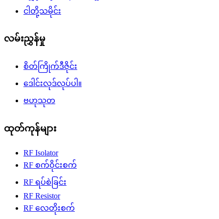
ငါတို့သမိုင်း
လမ်းညွှန်မှု
စိတ်ကြိုက်ဒီဇိုင်း
ဒေါင်းလုဒ်လုပ်ပါ။
ဗဟုသုတ
ထုတ်ကုန်များ
RF Isolator
RF စက်ဝိုင်းစက်
RF ရပ်စဲခြင်း
RF Resistor
RF လေတိုးစက်