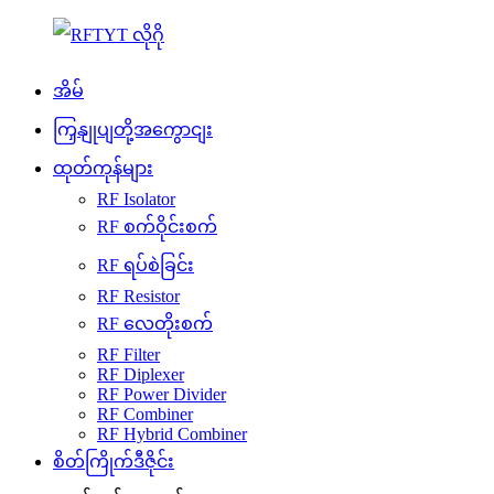
အိမ်
ကြှနျုပျတို့အကွောငျး
ထုတ်ကုန်များ
RF Isolator
RF စက်ဝိုင်းစက်
RF ရပ်စဲခြင်း
RF Resistor
RF လေတိုးစက်
RF Filter
RF Diplexer
RF Power Divider
RF Combiner
RF Hybrid Combiner
စိတ်ကြိုက်ဒီဇိုင်း