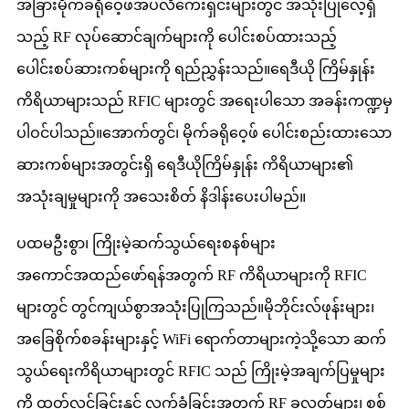
အခြားမိုက်ခရိုဝေ့ဖ်အပလီကေးရှင်းများတွင် အသုံးပြုလေ့ရှိ
သည့် RF လုပ်ဆောင်ချက်များကို ပေါင်းစပ်ထားသည့်
ပေါင်းစပ်ဆားကစ်များကို ရည်ညွှန်းသည်။ရေဒီယို ကြိမ်နှုန်း
ကိရိယာများသည် RFIC များတွင် အရေးပါသော အခန်းကဏ္ဍမှ
ပါဝင်ပါသည်။အောက်တွင်၊ မိုက်ခရိုဝေ့ဖ် ပေါင်းစည်းထားသော
ဆားကစ်များအတွင်းရှိ ရေဒီယိုကြိမ်နှုန်း ကိရိယာများ၏
အသုံးချမှုများကို အသေးစိတ် နိဒါန်းပေးပါမည်။
ပထမဦးစွာ၊ ကြိုးမဲ့ဆက်သွယ်ရေးစနစ်များ
အကောင်အထည်ဖော်ရန်အတွက် RF ကိရိယာများကို RFIC
များတွင် တွင်ကျယ်စွာအသုံးပြုကြသည်။မိုဘိုင်းလ်ဖုန်းများ၊
အခြေစိုက်စခန်းများနှင့် WiFi ရောက်တာများကဲ့သို့သော ဆက်
သွယ်ရေးကိရိယာများတွင် RFIC သည် ကြိုးမဲ့အချက်ပြမှုများ
ကို ထုတ်လွှင့်ခြင်းနှင့် လက်ခံခြင်းအတွက် RF ခလုတ်များ၊ စစ်