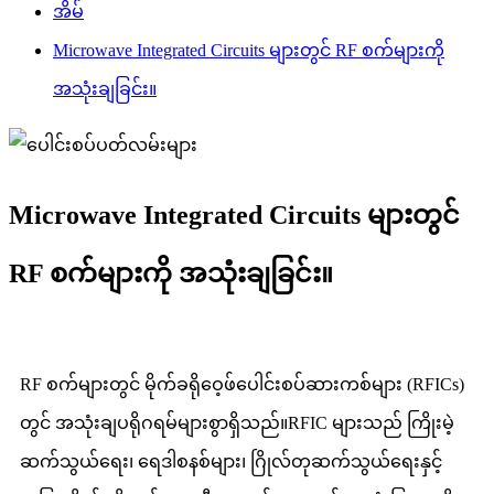
အိမ်
Microwave Integrated Circuits များတွင် RF စက်များကို
အသုံးချခြင်း။
Microwave Integrated Circuits များတွင်
RF စက်များကို အသုံးချခြင်း။
RF စက်များတွင် မိုက်ခရိုဝေ့ဖ်ပေါင်းစပ်ဆားကစ်များ (RFICs)
တွင် အသုံးချပရိုဂရမ်များစွာရှိသည်။RFIC များသည် ကြိုးမဲ့
ဆက်သွယ်ရေး၊ ရေဒါစနစ်များ၊ ဂြိုလ်တုဆက်သွယ်ရေးနှင့်