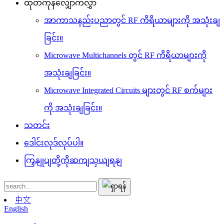
ထုတ်ကုန်လျှောက်လွှာ
အာကာသနည်းပညာတွင် RF ကိရိယာများကို အသုံးချ
ခြင်း။
Microwave Multichannels တွင် RF ကိရိယာများကို
အသုံးချခြင်း။
Microwave Integrated Circuits များတွင် RF စက်များ
ကို အသုံးချခြင်း။
သတင်း
ဒေါင်းလုဒ်လုပ်ပါ။
ကြှနျုပျတို့ကိုဆကျသှယျရနျ
中文
English