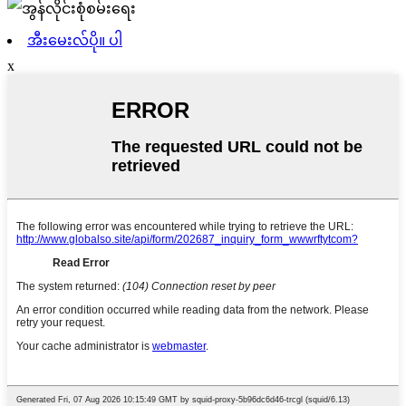
အီးမေးလ်ပို။ ပါ
x