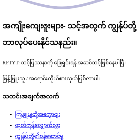
အကျိုးကျေးဇူးများ- သင့်အတွက် ကျွန်ုပ်တို့
ဘာလုပ်ပေးနိုင်သနည်း။
RFTYT: သင့်ပြဿနာကို ဖြေရှင်းရန် အဆင်သင့်ဖြစ်နေပါပြီ။
ဖြန့်ဖြူးသူ / အရောင်းကိုယ်စားလှယ်ဖြစ်လာပါ။
သတင်းအချက်အလက်
ကြှနျုပျတို့အကွောငျး
ထုတ်ကုန်လျှောက်လွှာ
ကျွန်ုပ်တို့၏ဝန်ဆောင်မှု