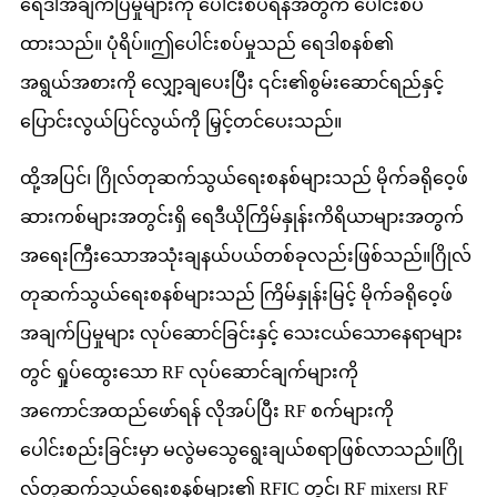
ရေဒါအချက်ပြမှုများကို ပေါင်းစပ်ရန်အတွက် ပေါင်းစပ်
ထားသည်။ ပုံရိပ်။ဤပေါင်းစပ်မှုသည် ရေဒါစနစ်၏
အရွယ်အစားကို လျှော့ချပေးပြီး ၎င်း၏စွမ်းဆောင်ရည်နှင့်
ပြောင်းလွယ်ပြင်လွယ်ကို မြှင့်တင်ပေးသည်။
ထို့အပြင်၊ ဂြိုလ်တုဆက်သွယ်ရေးစနစ်များသည် မိုက်ခရိုဝေ့ဖ်
ဆားကစ်များအတွင်းရှိ ရေဒီယိုကြိမ်နှုန်းကိရိယာများအတွက်
အရေးကြီးသောအသုံးချနယ်ပယ်တစ်ခုလည်းဖြစ်သည်။ဂြိုလ်
တုဆက်သွယ်ရေးစနစ်များသည် ကြိမ်နှုန်းမြင့် မိုက်ခရိုဝေ့ဖ်
အချက်ပြမှုများ လုပ်ဆောင်ခြင်းနှင့် သေးငယ်သောနေရာများ
တွင် ရှုပ်ထွေးသော RF လုပ်ဆောင်ချက်များကို
အကောင်အထည်ဖော်ရန် လိုအပ်ပြီး RF စက်များကို
ပေါင်းစည်းခြင်းမှာ မလွဲမသွေရွေးချယ်စရာဖြစ်လာသည်။ဂြို
လ်တုဆက်သွယ်ရေးစနစ်များ၏ RFIC တွင်၊ RF mixers၊ RF