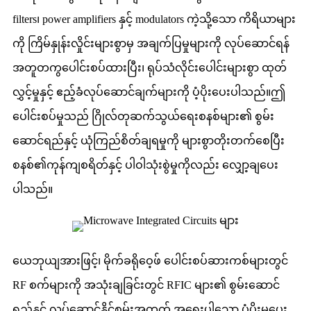
filters၊ power amplifiers နှင့် modulators ကဲ့သို့သော ကိရိယာများ
ကို ကြိမ်နှုန်းလှိုင်းများစွာမှ အချက်ပြမှုများကို လုပ်ဆောင်ရန်
အတူတကွပေါင်းစပ်ထားပြီး၊ ရုပ်သံလိုင်းပေါင်းများစွာ ထုတ်
လွှင့်မှုနှင့် ဧည့်ခံလုပ်ဆောင်ချက်များကို ပံ့ပိုးပေးပါသည်။ဤ
ပေါင်းစပ်မှုသည် ဂြိုလ်တုဆက်သွယ်ရေးစနစ်များ၏ စွမ်း
ဆောင်ရည်နှင့် ယုံကြည်စိတ်ချရမှုကို များစွာတိုးတက်စေပြီး
စနစ်၏ကုန်ကျစရိတ်နှင့် ပါဝါသုံးစွဲမှုကိုလည်း လျှော့ချပေး
ပါသည်။
ယေဘုယျအားဖြင့်၊ မိုက်ခရိုဝေ့ဖ် ပေါင်းစပ်ဆားကစ်များတွင်
RF စက်များကို အသုံးချခြင်းတွင် RFIC များ၏ စွမ်းဆောင်
ရည်နှင့် လုပ်ဆောင်နိုင်စွမ်းအတွက် အရေးပါသော ပံ့ပိုးမှုပေး